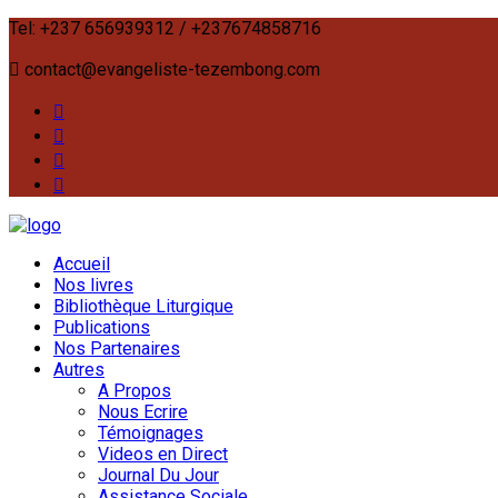
Tel: +237 656939312 / +237674858716
contact@evangeliste-tezembong.com
Accueil
Nos livres
Bibliothèque Liturgique
Publications
Nos Partenaires
Autres
A Propos
Nous Ecrire
Témoignages
Videos en Direct
Journal Du Jour
Assistance Sociale