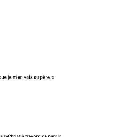
 que je m’en vais au père. »
s-Christ à travers sa parole.