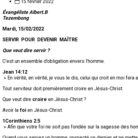
15 février 2022
Évangéliste Albert.B
Tezembong
Mardi, 15/02/2022
SERVIR POUR DEVENIR MAÎTRE
Que veut dire servir ?
C’est un ensemble d’obligation envers l’homme.
Jean 14:12
» En vérité, en vérité, je vous le dis, celui qui croit en moi fer
Tout serviteur doit premièrement croire en Jésus-Christ.
Que veut dire
croire
en Jésus-Christ ?
Avoir la
foi
en Jésus-Christ.
1Corinthiens 2:5
» Afin que votre foi ne soit pas fondée sur la sagesse des ho
Quand vous servez un homme, respecté ce dernier et ne mettez p