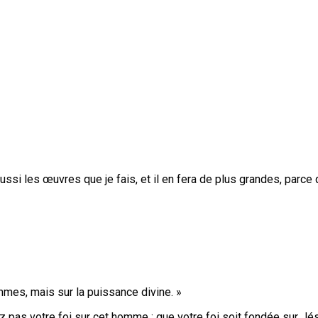
a aussi les œuvres que je fais, et il en fera de plus grandes, parce
mmes, mais sur la puissance divine. »
as votre foi sur cet homme ; que votre foi soit fondée sur Jésu