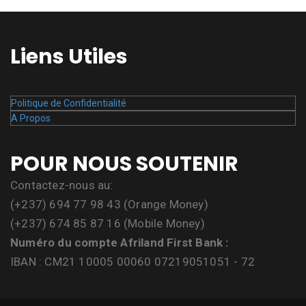
Liens Utiles
Politique de Confidentialité
A Propos
POUR NOUS SOUTENIR
Contactez-nous au:
(+237) 694 77 98 43 (Orange Money)
(+237) 674 85 87 16 (Mobile Money)
Numéro du compte Afriland First Bank :
IBAN : CM21 10005 00060 07219051051 - 72