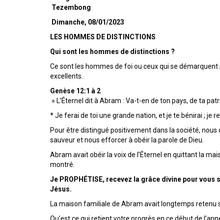
Tezembong
Dimanche, 08/01/2023
LES HOMMES DE DISTINCTIONS
Qui sont les hommes de distinctions ?
Ce sont les hommes de foi ou ceux qui se démarquent 
excellents.
Genèse 12:1 à 2
» L’Éternel dit à Abram : Va-t-en de ton pays, de ta patr
* Je ferai de toi une grande nation, et je te bénirai ; j
Pour être distingué positivement dans la société, nou
sauveur et nous efforcer à obéir la parole de Dieu.
Abram avait obéir la voix de l’Éternel en quittant la mai
montré.
Je PROPHÉTISE, recevez la grâce divine pour vous s
Jésus.
La maison familiale de Abram avait longtemps retenu son
Qu’est ce qui retient votre progrès en ce début de l’ann