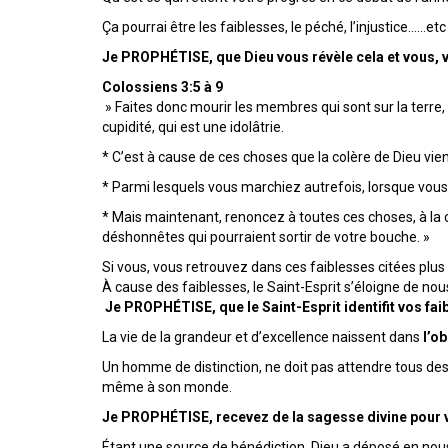
Ça pourrai être les faiblesses, le péché, l’injustice……etc
Je PROPHÉTISE, que Dieu vous révèle cela et vous, 
Colossiens 3:5 à 9
» Faites donc mourir les membres qui sont sur la terre, l
cupidité, qui est une idolâtrie.
* C’est à cause de ces choses que la colère de Dieu vient 
* Parmi lesquels vous marchiez autrefois, lorsque vous
* Mais maintenant, renoncez à toutes ces choses, à la c
déshonnêtes qui pourraient sortir de votre bouche. »
Si vous, vous retrouvez dans ces faiblesses citées plus
À cause des faiblesses, le Saint-Esprit s’éloigne de nou
Je PROPHÉTISE, que le Saint-Esprit identifit vos fa
La vie de la grandeur et d’excellence naissent dans
l’o
Un homme de distinction, ne doit pas attendre tous des h
même à son monde.
Je PROPHÉTISE, recevez de la sagesse divine pour v
Étant une source de bénédiction, Dieu a déposé en no