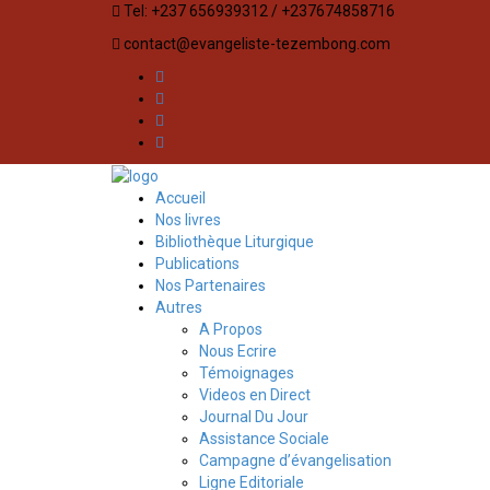
Tel: +237 656939312 / +237674858716
contact@evangeliste-tezembong.com
Accueil
Nos livres
Bibliothèque Liturgique
Publications
Nos Partenaires
Autres
A Propos
Nous Ecrire
Témoignages
Videos en Direct
Journal Du Jour
Assistance Sociale
Campagne d’évangelisation
Ligne Editoriale