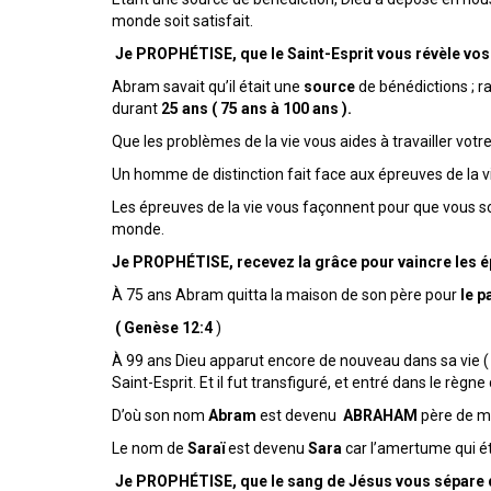
monde soit satisfait.
Je PROPHÉTISE, que le Saint-Esprit vous révèle vos
Abram savait qu’il était une
source
de bénédictions ; rai
durant
25 ans ( 75 ans à 100 ans ).
Que les problèmes de la vie vous aides à travailler votre
Un homme de distinction fait face aux épreuves de la vie
Les épreuves de la vie vous façonnent pour que vous so
monde.
Je PROPHÉTISE, recevez la grâce pour vaincre les é
À 75 ans Abram quitta la maison de son père pour
le p
( Genèse 12:4
)
À 99 ans Dieu apparut encore de nouveau dans sa vie 
Saint-Esprit. Et il fut transfiguré, et entré dans le règne 
D’où son nom
Abram
est devenu
ABRAHAM
père de mu
Le nom de
Saraï
est devenu
Sara
car l’amertume qui ét
Je PROPHÉTISE, que le sang de Jésus vous sépare 