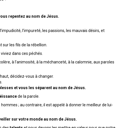
vous repentez au nom de Jésus.
’impudicité, l’impureté, les passions, les mauvais désirs, et
sur les fils de la rébellion.
 viviez dans ces péchés.
olère, à l’animosité, à la méchanceté, à la calomnie, aux paroles
 haut, décidez-vous à changer.
s.
iblesses et vous les séparent au nom de Jésus.
béissance
de la parole.
ommes ; au contraire, il est appelé à donner le meilleur de lui-
eiller sur votre monde au nom de Jésus.
us des
talents
et nous devons les mettre en valeur pour que notre