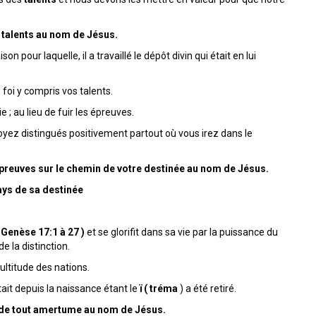
 talents au nom de Jésus.
son pour laquelle, il a travaillé le dépôt divin qui était en lui
 foi y compris vos talents.
 ; au lieu de fuir les épreuves.
yez distingués positivement partout où vous irez dans le
preuves sur le chemin de votre destinée au nom de Jésus.
ays de sa destinée
(
Genèse 17:1 à 27 )
et se glorifit dans sa vie par la puissance du
de la distinction.
ltitude des nations.
ait depuis la naissance étant le
ï ( tréma
) a été retiré.
de tout amertume au nom de Jésus.