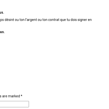
us.
 désiré ou ton l’argent ou ton contrat que tu dois signer en
us.
lds are marked
*