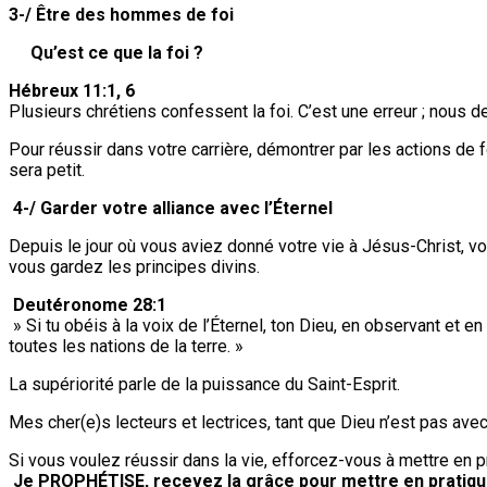
3-/ Être des hommes de foi
Qu’est ce que la foi ?
Hébreux 11:1, 6
Plusieurs chrétiens confessent la foi. C’est une erreur ; nous d
Pour réussir dans votre carrière, démontrer par les actions de
sera petit.
4-/ Garder votre alliance avec l’Éternel
Depuis le jour où vous aviez donné votre vie à Jésus-Christ, vo
vous gardez les principes divins.
Deutéronome 28:1
» Si tu obéis à la voix de l’Éternel, ton Dieu, en observant et 
toutes les nations de la terre. »
La supériorité parle de la puissance du Saint-Esprit.
Mes cher(e)s lecteurs et lectrices, tant que Dieu n’est pas avec
Si vous voulez réussir dans la vie, efforcez-vous à mettre en
Je PROPHÉTISE, recevez la grâce pour mettre en pratique