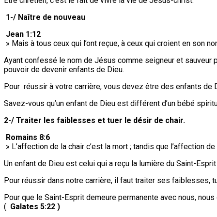
Être chrétien, c’est le fait de vivre la vie de Jésus-christ.
1-/ Naître de nouveau
Jean 1:12
» Mais à tous ceux qui l’ont reçue, à ceux qui croient en son n
Ayant confessé le nom de Jésus comme seigneur et sauveur par 
pouvoir de devenir enfants de Dieu.
Pour réussir à votre carrière, vous devez être des enfants de 
Savez-vous qu’un enfant de Dieu est différent d’un bébé spiritu
2-/ Traiter les faiblesses et tuer le désir de chair.
Romains 8:6
» L’affection de la chair c’est la mort ; tandis que l’affection de l
Un enfant de Dieu est celui qui a reçu la lumière du Saint-Espr
Pour réussir dans notre carrière, il faut traiter ses faiblesses, tu
Pour que le Saint-Esprit demeure permanente avec nous, nous de
(
Galates 5:22 )