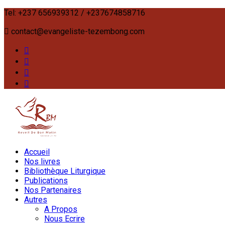
Tel: +237 656939312 / +237674858716
contact@evangeliste-tezembong.com
Accueil
Nos livres
Bibliothèque Liturgique
Publications
Nos Partenaires
Autres
A Propos
Nous Ecrire