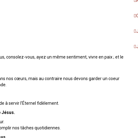
ous, consolez-vous, ayez un même sentiment, vivre en paix ; et le
ans nos cœurs, mais au contraire nous devons garder un coeur
nde.
de à servir l’Éternel fidèlement.
e Jésus.
ur.
ccomplir nos tâches quotidiennes.
sus.