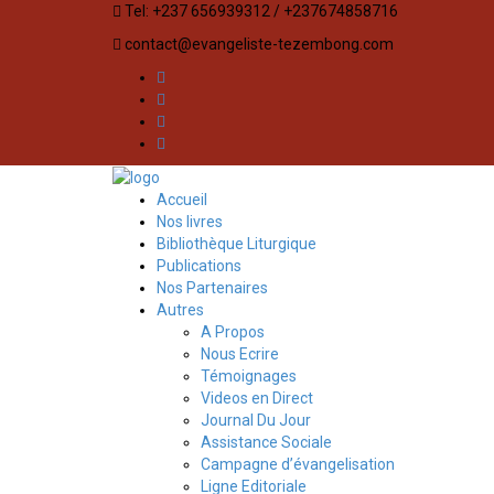
Tel: +237 656939312 / +237674858716
contact@evangeliste-tezembong.com
Accueil
Nos livres
Bibliothèque Liturgique
Publications
Nos Partenaires
Autres
A Propos
Nous Ecrire
Témoignages
Videos en Direct
Journal Du Jour
Assistance Sociale
Campagne d’évangelisation
Ligne Editoriale