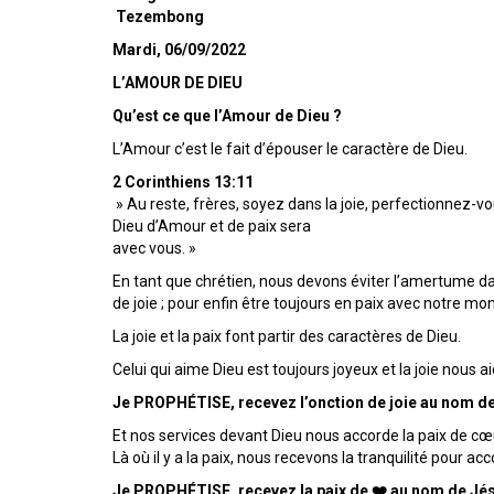
Tezembong
Mardi, 06/09/2022
L’AMOUR DE DIEU
Qu’est ce que l’Amour de Dieu ?
L’Amour c’est le fait d’épouser le caractère de Dieu.
2 Corinthiens 13:11
» Au reste, frères, soyez dans la joie, perfectionnez-v
Dieu d’Amour et de paix sera
avec vous. »
En tant que chrétien, nous devons éviter l’amertume d
de joie ; pour enfin être toujours en paix avec notre mo
La joie et la paix font partir des caractères de Dieu.
Celui qui aime Dieu est toujours joyeux et la joie nous ai
Je PROPHÉTISE, recevez l’onction de joie au nom d
Et nos services devant Dieu nous accorde la paix de cœ
Là où il y a la paix, nous recevons la tranquilité pour a
Je PROPHÉTISE, recevez la paix de ❤️ au nom de Jé