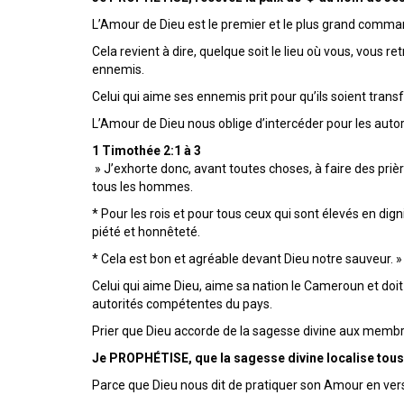
L’Amour de Dieu est le premier et le plus grand comma
Cela revient à dire, quelque soit le lieu où vous, vous 
ennemis.
Celui qui aime ses ennemis prit pour qu’ils soient tran
L’Amour de Dieu nous oblige d’intercéder pour les autor
1 Timothée 2:1 à 3
» J’exhorte donc, avant toutes choses, à faire des priè
tous les hommes.
* Pour les rois et pour tous ceux qui sont élevés en dign
piété et honnêteté.
* Cela est bon et agréable devant Dieu notre sauveur. »
Celui qui aime Dieu, aime sa nation le Cameroun et doit 
autorités compétentes du pays.
Prier que Dieu accorde de la sagesse divine aux membr
Je PROPHÉTISE, que la sagesse divine localise tous
Parce que Dieu nous dit de pratiquer son Amour en vers