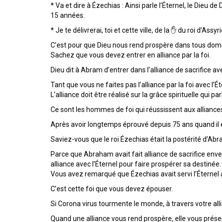
* Va et dire à Ézechias : Ainsi parle l’Éternel, le Dieu de D
15 années.
* Je te délivrerai, toi et cette ville, de la ✋ du roi d’Assyri
C’est pour que Dieu nous rend prospère dans tous doma
Sachez que vous devez entrer en alliance par la foi.
Dieu dit à Abram d’entrer dans l’alliance de sacrifice av
Tant que vous ne faites pas l’alliance par la foi avec l’
L’alliance doit être réalisé sur la grâce spirituelle qui p
Ce sont les hommes de foi qui réussissent aux alliances
Après avoir longtemps éprouvé depuis 75 ans quand il é
Saviez-vous que le roi Ézechias était la postérité d’Ab
Parce que Abraham avait fait alliance de sacrifice envers
alliance avec l’Éternel pour faire prospérer sa destinée.
Vous avez remarqué que Ézechias avait servi l’Éternel av
C’est cette foi que vous devez épouser.
Si Corona virus tourmente le monde, à travers votre alli
Quand une alliance vous rend prospère, elle vous prése