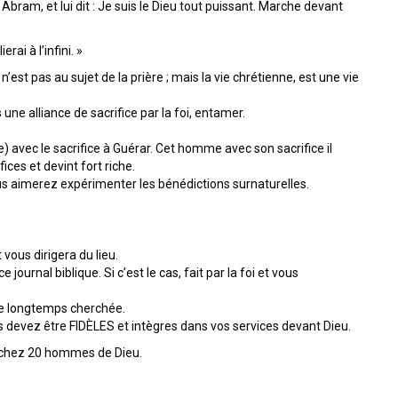
bram, et lui dit : Je suis le Dieu tout puissant. Marche devant
rai à l’infini. »
st pas au sujet de la prière ; mais la vie chrétienne, est une vie
une alliance de sacrifice par la foi, entamer.
) avec le sacrifice à Guérar. Cet homme avec son sacrifice il
fices et devint fort riche.
ous aimerez expérimenter les bénédictions surnaturelles.
vous dirigera du lieu.
 journal biblique. Si c’est le cas, fait par la foi et vous
uele longtemps cherchée.
s devez être FIDÈLES et intègres dans vos services devant Dieu.
is chez 20 hommes de Dieu.