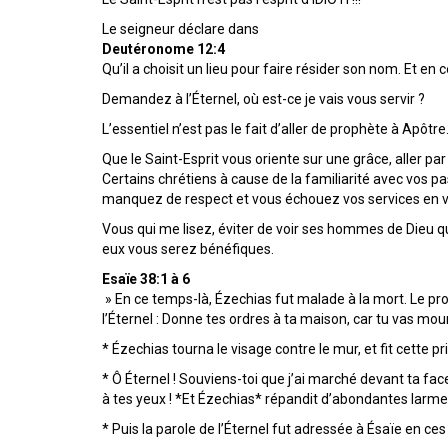
Le seigneur déclare dans
Deutéronome 12:4
Qu’il a choisit un lieu pour faire résider son nom. Et en c
Demandez à l’Éternel, où est-ce je vais vous servir ?
L’essentiel n’est pas le fait d’aller de prophète à Apôtre
Que le Saint-Esprit vous oriente sur une grâce, aller par l
Certains chrétiens à cause de la familiarité avec vos p
manquez de respect et vous échouez vos services en v
Vous qui me lisez, éviter de voir ses hommes de Dieu 
eux vous serez bénéfiques.
Esaïe
38:1 à 6
» En ce temps-là, Ézechias fut malade à la mort. Le prophè
l’Éternel : Donne tes ordres à ta maison, car tu vas mouri
* Ézechias tourna le visage contre le mur, et fit cette priè
* Ô Éternel ! Souviens-toi que j’ai marché devant ta face a
à tes yeux ! *Et Ézechias* répandit d’abondantes larme
* Puis la parole de l’Éternel fut adressée à Ésaïe en ces