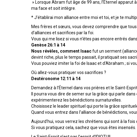
» Lorsque Abram fut âge de 99 ans, l’Éternel apparut à A
ma face et soit intègre.
* J’établirai mon alliance entre moi et toi, et je te multiplie
Mes frères et sœurs, vous devez comprendre que tous n’e
d’alliances et sacrifices par la foi.
Vous qui me lisez si vous n’êtes pas encore entrés dans 
Genèse 26:1 à 14
Nous révèles, comment Isaac
fut un serment (alliance
devint riche, plus le temps passait, il pratiquait ses sacri
Vous pouviez imiter la foi de Isaac et d’Abraham ; si v
Où allez-vous pratiquer vos sacrifices ?
Deutéronome
12:11 à 14
Demandez à l’Éternel dans vos prières et le Saint-Esprit 
Il pourra vous dire de semer sur la grâce qui parle dans ce
expérimenterez les bénédictions surnaturelles.
Choisissez le leader spirituel qui porte la grâce spirit
Quand vous entrez dans l’alliance de bénédictions, vou
Aujourd’hui, vous verrez les chrétiens qui sont à la fo
Si vous pratiquez cela, sachez que vous êtes insensés.
Le Saint-Esprit n’est pas l’esprit d’IDIOTI !!!