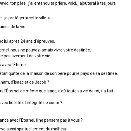
avid, ton père ; j’ai entendu ta prière, voici, j’ajouterai à tes jours
e ; je protégerai cette ville. »
ines de la vie.
ec lui après 24 ans d’épreuves.
Éternel, nous ne pouvez jamais vivre votre destinée.
arle positivement de votre vie.
 avec l’Éternel.
tait quitté de la maison de son père pour le pays de sa destinée.
raham, d’Isaac et de Jacob ?
 l’Éternel de même que Isaac, d’où toute sa vie de roi, il a fait
ec fidélité et intégrité de coeur ?
ance avec l’Éternel, il ne pensera pas à vous ?
rve aussi spirituellement du malheur.