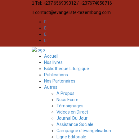
Tel: +237 656939312 / +237674858716
contact@evangeliste-tezembong.com
Accueil
Nos livres
Bibliothèque Liturgique
Publications
Nos Partenaires
Autres
A Propos
Nous Ecrire
Témoignages
Videos en Direct
Journal Du Jour
Assistance Sociale
Campagne d’évangelisation
Ligne Editoriale