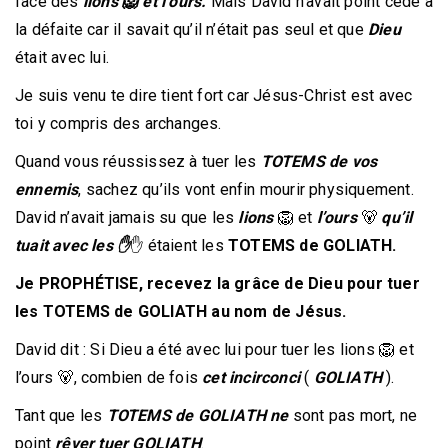
face des
lions 🦁 et l’ours.
Mais David n’avait point cédé à
la défaite car il savait qu’il n’était pas seul et que
Dieu
était avec lui.
Je suis venu te dire tient fort car Jésus-Christ est avec
toi y compris des archanges.
Quand vous réussissez à tuer les
TOTEMS de vos
ennemis
, sachez qu’ils vont enfin mourir physiquement.
David n’avait jamais su que les
lions
🦁 et
l’ours
🐻
qu’il
tuait avec les ✋
✋ étaient les
TOTEMS de GOLIATH.
Je PROPHÉTISE, recevez la grâce de Dieu pour tuer
les TOTEMS de GOLIATH au nom de Jésus.
David dit : Si Dieu a été avec lui pour tuer les lions 🦁 et
l’ours 🐻, combien de fois
cet incirconci
(
GOLIATH
).
Tant que les
TOTEMS de GOLIATH ne
sont pas mort, ne
point
rêver tuer
GOLIATH
.