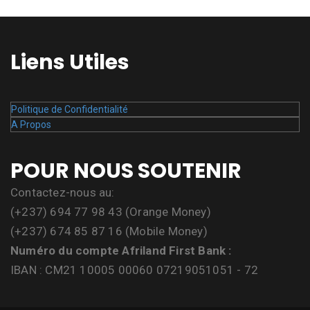
Liens Utiles
Politique de Confidentialité
A Propos
POUR NOUS SOUTENIR
Contactez-nous au:
(+237) 694 77 98 43 (Orange Money)
(+237) 674 85 87 16 (Mobile Money)
Numéro du compte Afriland First Bank :
IBAN : CM21 10005 00060 07219051051 - 72