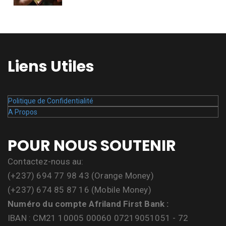
Liens Utiles
Politique de Confidentialité
A Propos
POUR NOUS SOUTENIR
Contactez-nous au:
(+237) 694 77 98 43 (Orange Money)
(+237) 674 85 87 16 (Mobile Money)
Numéro du compte Afriland First Bank :
IBAN : CM21 10005 00060 07219051051 - 72