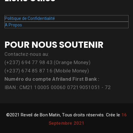
Politique de Confidentialité
A Propos
POUR NOUS SOUTENIR
Contactez-nous au:
(+237) 694 77 98 43 (Orange Money)
(+237) 674 85 87 16 (Mobile Money)
Numéro du compte Afriland First Bank :
IBAN : CM21 10005 00060 07219051051 - 72
©2021 Reveil de Bon Matin, Tous droits réservés. Crée le
16
Septembre 2021