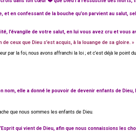
 crois dans ton cœur ❤️ que Dieu l’a ressuscité des morts, 
e, et en confessant de la bouche qu’on parvient au salut, selo
ité, l’évangile de votre salut, en lui vous avez cru et vous a
 de ceux que Dieu s’est acquis, à la louange de sa gloire. »
ar la foi, nous avons affranchi la loi ; et c’est déjà le point du
on nom, elle a donné le pouvoir de devenir enfants de Dieu, 
r sache que nous sommes les enfants de Dieu.
’Esprit qui vient de Dieu, afin que nous connaissions les c