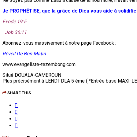
Ne soyez pas comme Esaü à cause de la nourriture, il avait ven
Je PROPHÉTISE, que la grâce de Dieu vous aide à solidifie
Exode 19:5
Job 36:11
Abonnez-vous massivement à notre page Facebook :
Réveil De Bon Matin
www.evangeliste-tezembong.com
Situé DOUALA-CAMEROUN
Plus précisément à LENDI-DLA 5 ème ( *Entrée base MAXI-LE
SHARE THIS