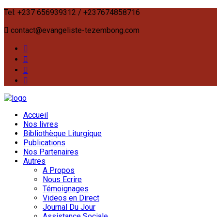
Tel: +237 656939312 / +237674858716
contact@evangeliste-tezembong.com
Accueil
Nos livres
Bibliothèque Liturgique
Publications
Nos Partenaires
Autres
A Propos
Nous Ecrire
Témoignages
Videos en Direct
Journal Du Jour
Assistance Sociale