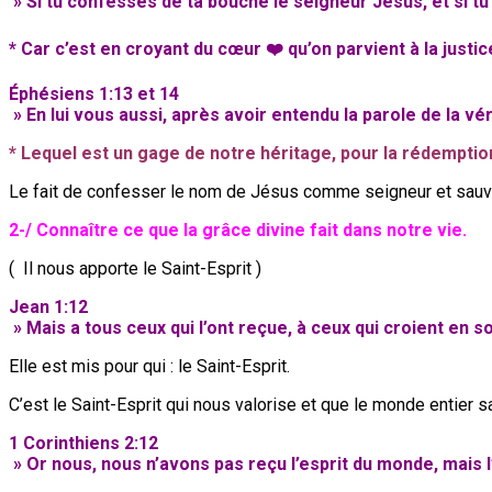
» Si tu confesses de ta bouche le seigneur Jésus, et si tu
* Car c’est en croyant du cœur ❤️ qu’on parvient à la justic
Éphésiens 1:13 et 14
» En lui vous aussi, après avoir entendu la parole de la vér
* Lequel est un gage de notre héritage, pour la rédemption
Le fait de confesser le nom de Jésus comme seigneur et sauveur p
2-/ Connaître ce que la grâce divine fait dans notre vie.
( Il nous apporte le Saint-Esprit )
Jean 1:12
» Mais a tous ceux qui l’ont reçue, à ceux qui croient en s
Elle est mis pour qui : le Saint-Esprit.
C’est le Saint-Esprit qui nous valorise et que le monde entie
1 Corinthiens 2:12
» Or nous, nous n’avons pas reçu l’esprit du monde, mais l