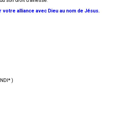
du son droit d’aînesse.
r votre alliance avec Dieu au nom de Jésus.
NDI* )