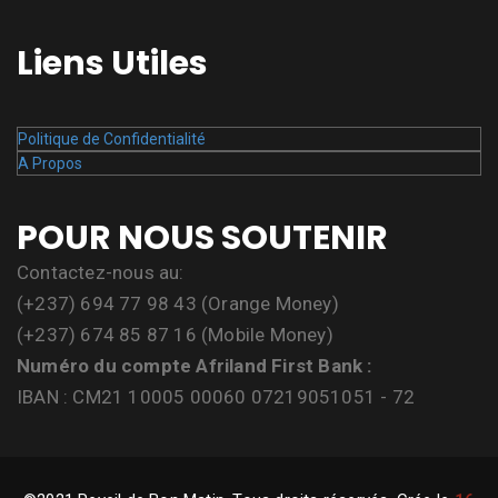
Liens Utiles
Politique de Confidentialité
A Propos
POUR NOUS SOUTENIR
Contactez-nous au:
(+237) 694 77 98 43 (Orange Money)
(+237) 674 85 87 16 (Mobile Money)
Numéro du compte Afriland First Bank :
IBAN : CM21 10005 00060 07219051051 - 72