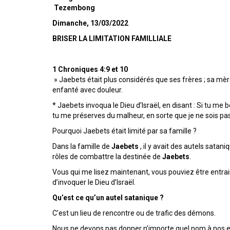
Tezembong
Dimanche, 13/03/2022
BRISER LA LIMITATION FAMILLIALE
1 Chroniques 4:9 et 10
» Jaebets était plus considérés que ses frères ; sa mère
enfanté avec douleur.
* Jaebets invoqua le Dieu d’Israël, en disant : Si tu me 
tu me préserves du malheur, en sorte que je ne sois pas
Pourquoi Jaebets était limité par sa famille ?
Dans la famille de
Jaebets
, il y avait des autels satan
rôles de combattre la destinée de
Jaebets
.
Vous qui me lisez maintenant, vous pouviez être entrai
d’invoquer le Dieu d’Israël.
Qu’est ce qu’un autel satanique ?
C’est un lieu de rencontre ou de trafic des démons.
Nous ne devons pas donner n’importe quel nom à nos enf