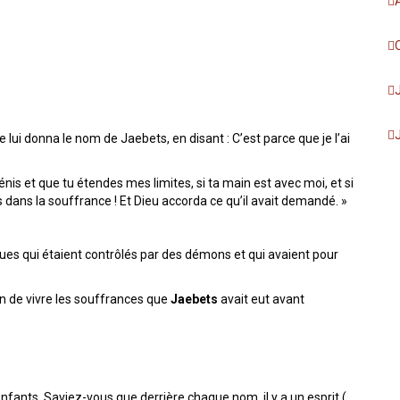
 lui donna le nom de Jaebets, en disant : C’est parce que je l’ai
bénis et que tu étendes mes limites, si ta main est avec moi, et si
 dans la souffrance ! Et Dieu accorda ce qu’il avait demandé. »
iques qui étaient contrôlés par des démons et qui avaient pour
n de vivre les souffrances que
Jaebets
avait eut avant
ants. Saviez-vous que derrière chaque nom, il y a un esprit (