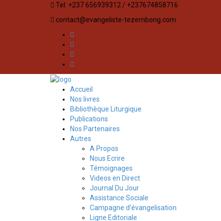
Tel: +237 656939312 / +237674858716
contact@evangeliste-tezembong.com
Accueil
Nos livres
Bibliothèque Liturgique
Publications
Nos Partenaires
Autres
A Propos
Nous Ecrire
Témoignages
Videos en Direct
Journal Du Jour
Assistance Sociale
Campagne d’évangelisation
Ligne Editoriale