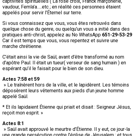
captivités spirituelles ( La rose croix, Franck marçonerie,
vaudour, Femla’a…..etc ; en réalité ces personnes étaient
appelés pour servir l’Éternel sur terre.
Si vous connaissez que vous, vous êtes retrouvés dans
quelque chose du genre, ou quelqu’un vous a initié dans des
pratiques anti-christ, appelez au No WhatsApp
651-29-53-29
Car il est temps que vous, vous repentez et suivre une
marche chrétienne.
C’était ainsi la vie de Saül, avant d’être transformé au nom
d’apôtre Paul. Il était un tueur( verseur de sang humain ) en
espérant qu’il le faisait pour le bien de son dieu.
Actes 7:58 et 59
» Le traînèrent hors de la ville, et le lapidèrent. Les témoins
déposèrent leurs vêtements aux pieds d’un jeune homme
appelé Saül.
* Et ils lapidaient Étienne qui priait et disait : Seigneur Jésus,
reçoit mon esprit. »
Actes 8:1
» Saül avait approuvé le meurtre d’Étienne. Il y eut, ce jour-la
une grande persécution contre l’église de Jérusalem ; et tous,