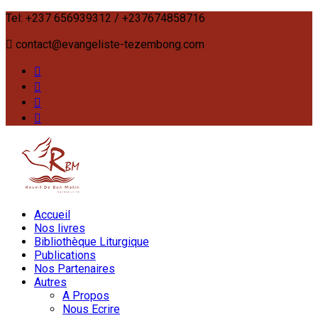
Tel: +237 656939312 / +237674858716
contact@evangeliste-tezembong.com
Accueil
Nos livres
Bibliothèque Liturgique
Publications
Nos Partenaires
Autres
A Propos
Nous Ecrire