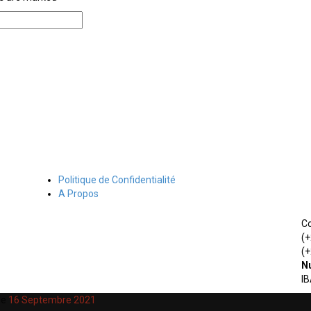
Politique de Confidentialité
A Propos
Co
(+
(+
Nu
I
le
16 Septembre 2021