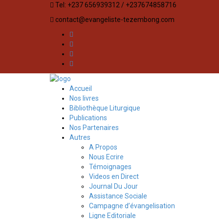
Tel: +237 656939312 / +237674858716
contact@evangeliste-tezembong.com
Accueil
Nos livres
Bibliothèque Liturgique
Publications
Nos Partenaires
Autres
A Propos
Nous Ecrire
Témoignages
Videos en Direct
Journal Du Jour
Assistance Sociale
Campagne d’évangelisation
Ligne Editoriale